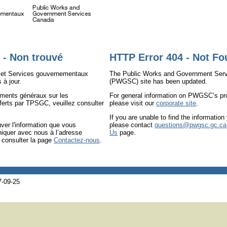
|
Passer au contenu Français
Skip to Englis
 - Non trouvé
HTTP Error 404 - Not F
s et Services gouvernementaux
The Public Works and Government Ser
à jour.
(PWGSC) site has been updated.
ements généraux sur les
For general information on PWGSC’s pr
ferts par TPSGC, veuillez consulter
please visit our
corporate site
.
If you are unable to find the information 
uver l'information que vous
please contact
questions@pwgsc.gc.ca
iquer avec nous à l’adresse
Us
page.
consulter la page
Contactez-nous
.
7-09-25